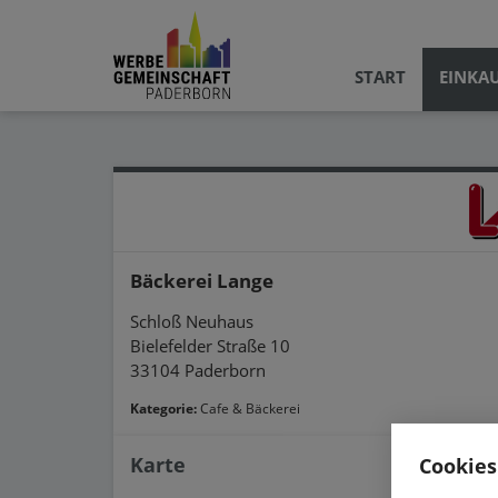
START
EINKA
Bäckerei Lange
Schloß Neuhaus
Bielefelder Straße 10
33104 Paderborn
Kategorie:
Cafe & Bäckerei
Karte
Cookies