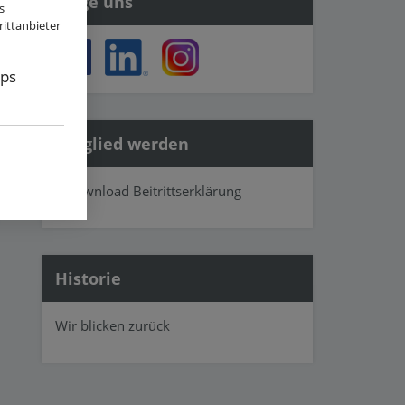
Folge uns
s
ittanbieter
ps
Mitglied werden
» Download Beitrittserklärung
Historie
Wir blicken zurück