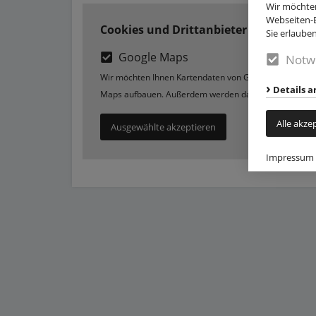
Wir möchten
Webseiten-E
Cookies und Drittanbieter
Sie erlaube
Google Maps
Notw
Wir möchten Ihnen Kartendaten von Google Maps anzei
Details a
Maps aufbauen. Außerdem werden dadurch auch Googl
Alle akze
Ausgewählte akzeptieren
Impressum