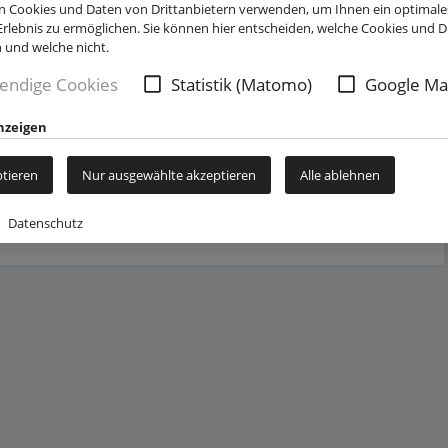
 Cookies und Daten von Drittanbietern verwenden, um Ihnen ein optimale
rlebnis zu ermöglichen. Sie können hier entscheiden, welche Cookies und Dr
n und welche nicht.
endige Cookies
Statistik (Matomo)
Google Ma
gen. Dafür müssen wir eine Verbindung zu den Servern von Google
nzeigen
e Web Fonts von den Servern von Google geladen.
ptieren
Nur ausgewählte akzeptieren
Alle ablehnen
Datenschutz