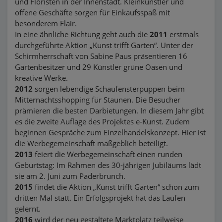
und Floristen in der Innenstadt. Kleinkünstler und
offene Geschäfte sorgen für Einkaufsspaß mit
besonderem Flair.
In eine ähnliche Richtung geht auch die
2011
erstmals
durchgeführte Aktion „Kunst trifft Garten“. Unter der
Schirmherrschaft von Sabine Paus präsentieren 16
Gartenbesitzer und 29 Künstler grüne Oasen und
kreative Werke.
2012
sorgen lebendige Schaufensterpuppen beim
Mitternachtsshopping für Staunen. Die Besucher
prämieren die besten Darbietungen. In diesem Jahr gibt
es die zweite Auflage des Projektes e-Kunst. Zudem
beginnen Gespräche zum Einzelhandelskonzept. Hier ist
die Werbegemeinschaft maßgeblich beteiligt.
2013
feiert die Werbegemeinschaft einen runden
Geburtstag: Im Rahmen des 30-jährigen Jubiläums lädt
sie am 2. Juni zum Paderbrunch.
2015
findet die Aktion „Kunst trifft Garten“ schon zum
dritten Mal statt. Ein Erfolgsprojekt hat das Laufen
gelernt.
2016
wird der neu gestaltete Marktplatz teilweise