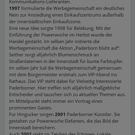
Kommunikations-Lieferanten.
1997
formulierte die Werbegemeinschaft ein deutliches
Nein zur Ansiedlung eines Einkaufszentrums außerhalb
der innerstädtischen Einkaufszone.
Eine neue Idee sorgte 1998 für Belebung. Mit der
Einführung der Powerwoche im Herbst wurde der
Handel gestärkt. Im selben Jahr initiierte die
Werbegemeinschaft die Aktion „Paderborn blüht auf“.
Seither sorgt alljährlich Blumenschmuck an
Straßenlaternen in der Innenstadt für bunte Farbtupfer.
Im selben Jahr lud die Werbegemeinschaft gemeinsam
mit dem Bürgermeister erstmals zum VIP-Abend ins
Rathaus. Das VIP steht dabei für Vielseitig Interessierte
Paderborner. Hier treffen sich alljährlich maßgebliche
Entscheider und tauschen sich zu aktuellen Themen aus.
Im Mittelpunkt steht immer ein Vortrag eines
prominenten Gastes.
Für Hingucker sorgen
2001
Paderborner Künstler. Sie
gestalten zur Powerwoche Elefanten, die das Bild der
Innenstadt bereichern.
Auch
2002
steht im Zeichen des Schönen. Lokale