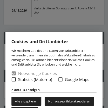
Verkaufsoffener Sonntag zum 1. Advent 13-18
29.11.2026
Uhr
Folge uns
Cookies und Drittanbieter
Wir möchten Cookies und Daten von Drittanbietern
verwenden, um Ihnen ein optimales Webseiten-Erlebnis zu
ermöglichen. Sie können hier entscheiden, welche Cookies
und Drittanbieter Sie erlauben und welche nicht.
Notwendige Cookies
Mitglied werden
Statistik (Matomo)
Google Maps
» Download Beitrittserklärung
Details anzeigen
Alle akzeptieren
Nur ausgewählte akzeptieren