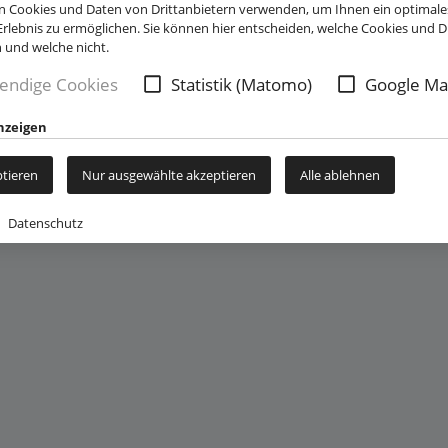
 Cookies und Daten von Drittanbietern verwenden, um Ihnen ein optimale
rlebnis zu ermöglichen. Sie können hier entscheiden, welche Cookies und Dr
n und welche nicht.
gen. Dafür müssen wir eine Verbindung zu den Servern von Google
endige Cookies
Statistik (Matomo)
Google Ma
e Web Fonts von den Servern von Google geladen.
nzeigen
ptieren
Nur ausgewählte akzeptieren
Alle ablehnen
Datenschutz