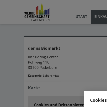
START
EINKA
denns Biomarkt
Im Südring-Center
Pohlweg 110
33100 Paderborn
Kategorie:
Lebensmittel
Karte
Cookies
Cookies und Drittanbieter