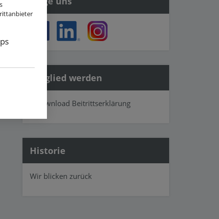
Folge uns
s
ittanbieter
ps
Mitglied werden
» Download Beitrittserklärung
Historie
Wir blicken zurück