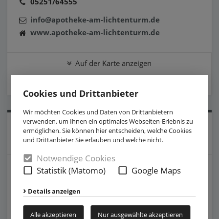
05251/64555
info@apotheke-am-lichtenturm.de
www.apotheke-am-lichtenturm.de
Auf der Karte anzeigen
Öffnungszeiten anzeigen
Cookies und Drittanbieter
Wir möchten Cookies und Daten von Drittanbietern
verwenden, um Ihnen ein optimales Webseiten-Erlebnis zu
ermöglichen. Sie können hier entscheiden, welche Cookies
und Drittanbieter Sie erlauben und welche nicht.
Notwendige Cookies
Apotheke auf der Lieth
Statistik (Matomo)
Google Maps
Auenhauser Weg 7
Details anzeigen
33100 Paderborn
Kategorie:
Gesundheit
Alle akzeptieren
Nur ausgewählte akzeptieren