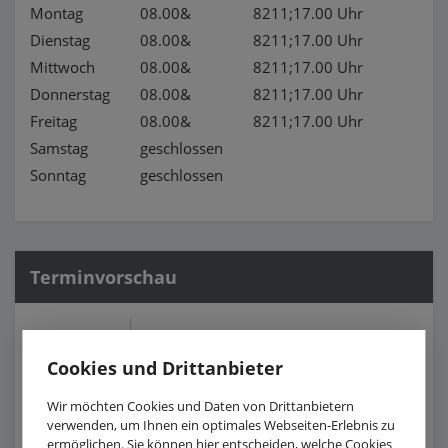
Montag
08.00&
8211;17.00 Uhr
Dienstag
08.00&
8211;17.00 Uhr
Mittwoch
08.00&
8211;17.00 Uhr
Donnerstag
08.00&
8211;17.00 Uhr
Freitag
08.00&
8211;17.00 Uhr
Samstag
geschlossen
Sonntag
geschlossen
Terminvorschau
12.09.2026
Lange Nacht der Kirchen
Cookies und Drittanbieter
Verkaufsoffener Sonntag zu Herbstlibori 13-18
25.10.2026
Uhr
Wir möchten Cookies und Daten von Drittanbietern
verwenden, um Ihnen ein optimales Webseiten-Erlebnis zu
Verkaufsoffener Sonntag zum 1. Advent 13-18
29.11.2026
ermöglichen. Sie können hier entscheiden, welche Cookies
Uhr