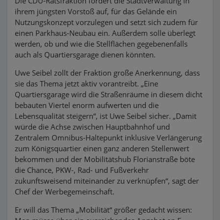
Die CDU-Ratsfraktion fordert die Stadtverwaltung in
ihrem jüngsten Vorstoß auf, für das Gelände ein
Nutzungskonzept vorzulegen und setzt sich zudem für
einen Parkhaus-Neubau ein. Außerdem solle überlegt
werden, ob und wie die Stellflächen gegebenenfalls
auch als Quartiersgarage dienen könnten.
Uwe Seibel zollt der Fraktion große Anerkennung, dass
sie das Thema jetzt aktiv vorantreibt. „Eine
Quartiersgarage wird die Straßenräume in diesem dicht
bebauten Viertel enorm aufwerten und die
Lebensqualität steigern“, ist Uwe Seibel sicher. „Damit
würde die Achse zwischen Hauptbahnhof und
Zentralem Omnibus-Haltepunkt inklusive Verlängerung
zum Königsquartier einen ganz anderen Stellenwert
bekommen und der Mobilitätshub Florianstraße böte
die Chance, PKW-, Rad- und Fußverkehr
zukunftsweisend miteinander zu verknüpfen“, sagt der
Chef der Werbegemeinschaft.
Er will das Thema „Mobilität“ größer gedacht wissen: