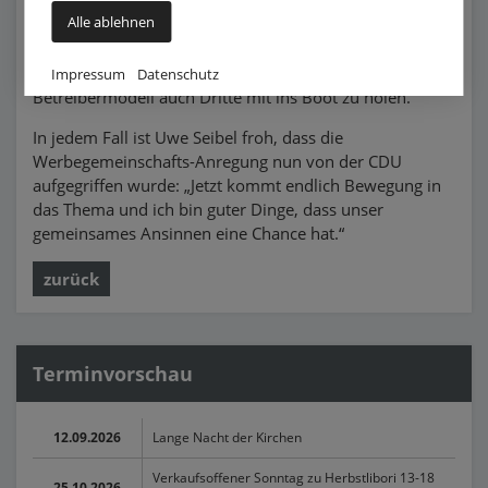
Alle ablehnen
In manchen anderen Städten gäbe es bereits
umfassende Lösungen und hinsichtlich der Finanzierung
könnte es gelingen, über ein abzustimmendes
Impressum
Datenschutz
Betreibermodell auch Dritte mit ins Boot zu holen.
In jedem Fall ist Uwe Seibel froh, dass die
Werbegemeinschafts-Anregung nun von der CDU
aufgegriffen wurde: „Jetzt kommt endlich Bewegung in
das Thema und ich bin guter Dinge, dass unser
gemeinsames Ansinnen eine Chance hat.“
zurück
Terminvorschau
12.09.2026
Lange Nacht der Kirchen
Verkaufsoffener Sonntag zu Herbstlibori 13-18
25.10.2026