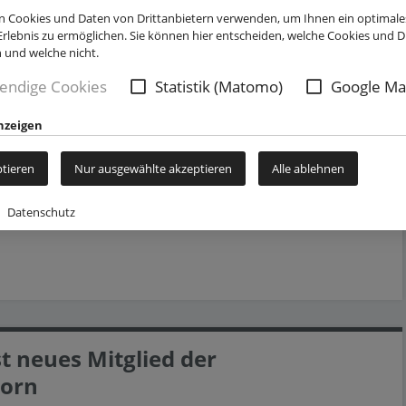
 Cookies und Daten von Drittanbietern verwenden, um Ihnen ein optimale
rlebnis zu ermöglichen. Sie können hier entscheiden, welche Cookies und Dr
n und welche nicht.
endige Cookies
Statistik (Matomo)
Google Ma
nzeigen
hael Dreier
ptieren
Nur ausgewählte akzeptieren
Alle ablehnen
stimmt die Werbegemeinschaft traditionell auf das
Datenschutz
st neues Mitglied der
born