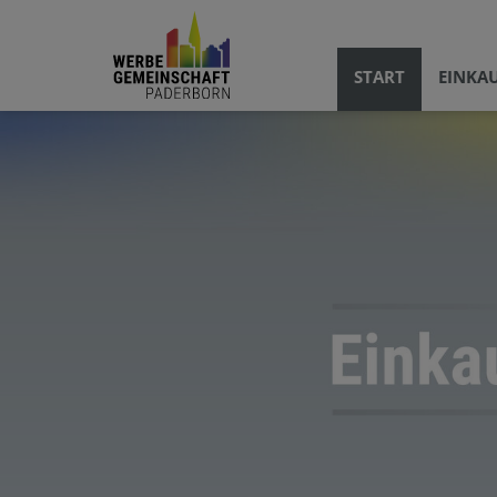
START
EINKA