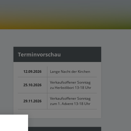
Terminvorschau
12.09.2026
Lange Nacht der Kirchen
Verkaufsoffener Sonntag
25.10.2026
zu Herbstlibori 13-18 Uhr
Verkaufsoffener Sonntag
29.11.2026
zum 1. Advent 13-18 Uhr