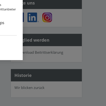
Folge uns
s
ittanbieter
ps
Mitglied werden
» Download Beitrittserklärung
Historie
Wir blicken zurück