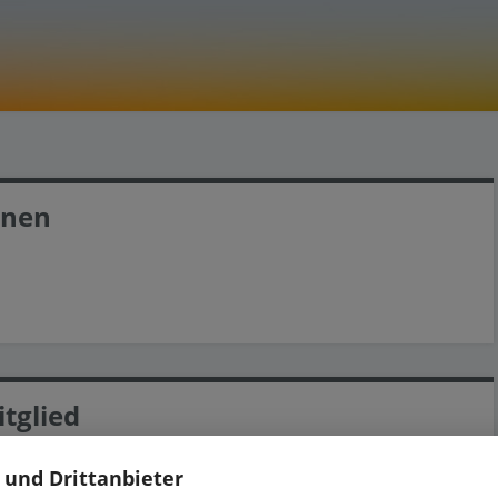
enen
tglied
r Kreativität das gesellschaftliche Miteinander
 und Drittanbieter